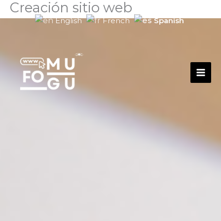
Creación sitio web
Skip
to
Spanish
English
French
content